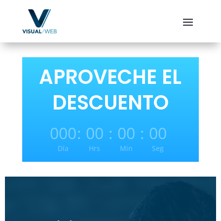
APROVECHE EL
DESCUENTO
000
:
00
:
00
:
00
Día
Hrs
Min
Seg