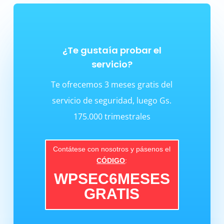
¿Te gustaía probar el
servicio?
Te ofrecemos 3 meses gratis del
servicio de seguridad, luego Gs.
175.000 trimestrales
Contátese con nosotros y pásenos el
CÓDIGO
:
WPSEC6MESES
GRATIS